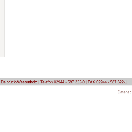
9 Delbrück-Westenholz | Telefon 02944 - 587 322-0 | FAX 02944 - 587 322-1
Datensc